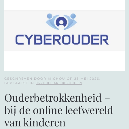
GESCHREVEN DOOR MICHOU OP
25 MEI 2026
.
GEPLAATST IN
ONZICHTBARE BERICHTEN
.
Ouderbetrokkenheid –
bij de online leefwereld
van kinderen