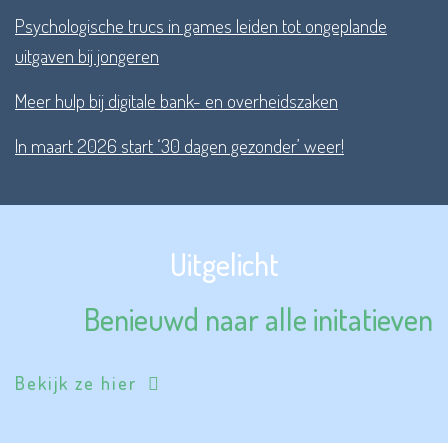
Psychologische trucs in games leiden tot ongeplande
uitgaven bij jongeren
Meer hulp bij digitale bank- en overheidszaken
In maart 2026 start ‘30 dagen gezonder’ weer!
Uitgelicht
Benieuwd naar alle initatieven
Bekijk ze hier