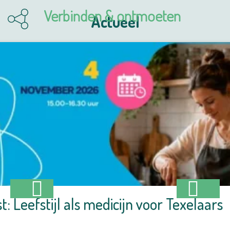
Verbinden & ontmoeten
Actueel
: Leefstijl als medicijn voor Texelaars