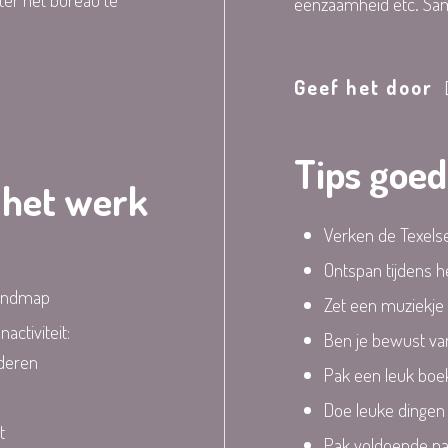
eenzaamheid etc. Sa
Geef het door
Tips goe
p het werk
Verken de Texelse
Ontspan tijdens h
mindmap
Zet een muziekje
ctiviteit:
Ben je bewust va
aderen
Pak een leuk boe
Doe leuke dingen
t
Pak voldoende na