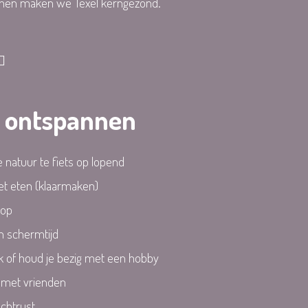
men maken we Texel kerngezond.
d ontspannen
 natuur te fiets op lopend
et eten (klaarmaken)
 op
n schermtijd
k of houd je bezig met een hobby
 met vrienden
chtrust