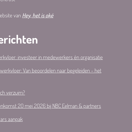
website van
Hey, het is oké
erichten
werkvloer: investeer in medewerkers én organisatie
e werkvloer: Van beoordelen naar begeleiden - het
sch verzuim?
ijeenkomst 20 mei 2026 bij NBC Eelman & partners
kaars aanpak