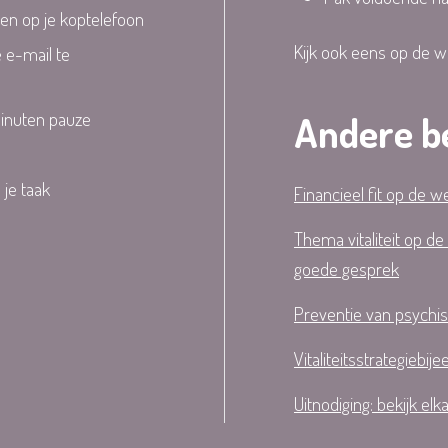
ren op je koptelefoon
Kijk ook eens op de 
 e-mail te
minuten pauze
Andere b
 je taak
Financieel fit op de 
Thema vitaliteit op d
goede gesprek
Preventie van psychi
Vitaliteitsstrategieb
Uitnodiging: bekijk el