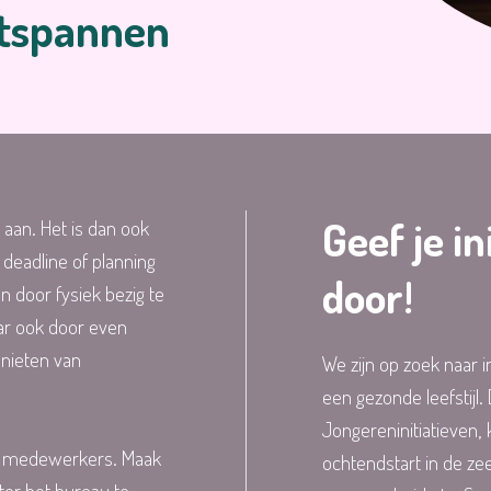
ntspannen
Geef je in
an. Het is dan ook
deadline of planning
door!
 door fysiek bezig te
aar ook door even
enieten van
We zijn op zoek naar in
een gezonde leefstijl
Jongereninitiatieven,
le medewerkers. Maak
ochtendstart in de zee,
ter het bureau te