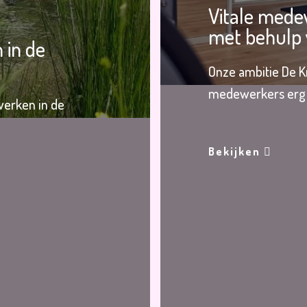
Vitale mede
met behulp 
 in de
Onze ambitie De Kr
medewerkers erg
werken in de
Bekijken