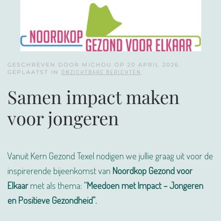
GESCHREVEN DOOR MICHOU OP
20 APRIL 2026
.
GEPLAATST IN
ONZICHTBARE BERICHTEN
.
Samen impact maken
voor jongeren
Vanuit Kern Gezond Texel nodigen we jullie graag uit voor de
inspirerende bijeenkomst van
Noordkop Gezond voor
Elkaar
met als thema:
“Meedoen met Impact – Jongeren
en Positieve Gezondheid”
.