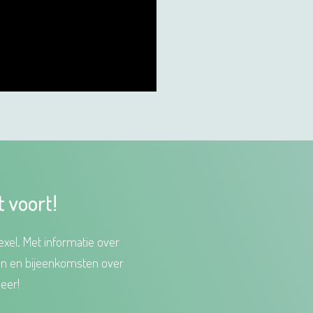
t voort!
xel. Met informatie over
en en bijeenkomsten over
eer!