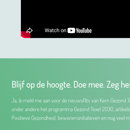
Blijf op de hoogte. Doe mee. Zeg he
Ja, ik meld me aan voor de nieuwsflits van Kern Gezond Te
onder andere het programma Gezond Texel 2030, artikel
Positieve Gezondheid, bewonersinitiatieven en nog veel m