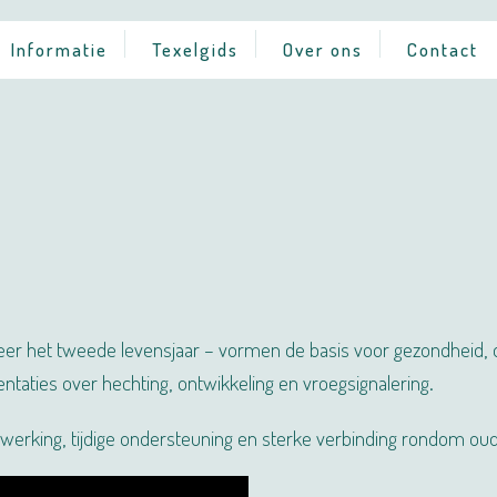
Informatie
Texelgids
Over ons
Contact
 het tweede levensjaar – vormen de basis voor gezondheid, ontw
taties over hechting, ontwikkeling en vroegsignalering.
erking, tijdige ondersteuning en sterke verbinding rondom oud