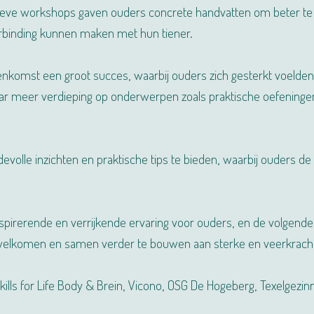
tieve workshops gaven ouders concrete handvatten om beter te
rbinding kunnen maken met hun tiener.
komst een groot succes, waarbij ouders zich gesterkt voelden e
naar meer verdieping op onderwerpen zoals praktische oefeninge
lle inzichten en praktische tips te bieden, waarbij ouders de
nspirerende en verrijkende ervaring voor ouders, en de volgen
erwelkomen en samen verder te bouwen aan sterke en veerkracht
kills for Life Body & Brein, Vicono, OSG De Hogeberg, Texelgezin