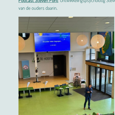
Podcast Steven Pont
:
Ontwikkelingspsycholoog Steven
van de ouders daarin.