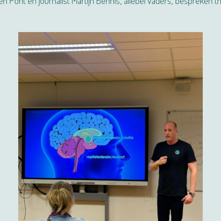
 Pont en journalist Martijn Bennis, allebei vaders, bespreken t