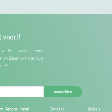
t voort!
xel. Met informatie over
en en bijeenkomsten over
eer!
Aanmelden
rn Gezond Texel
Contact
Socials