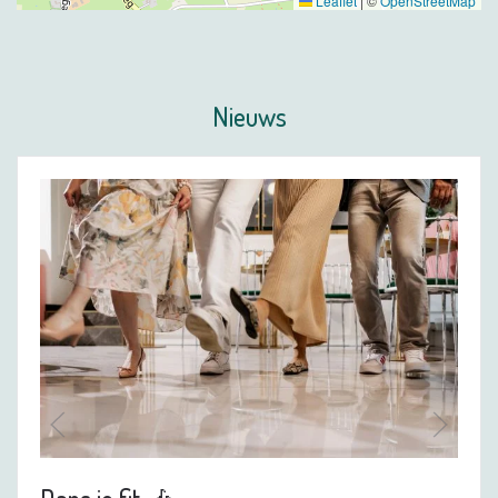
Leaflet
|
©
OpenStreetMap
Nieuws