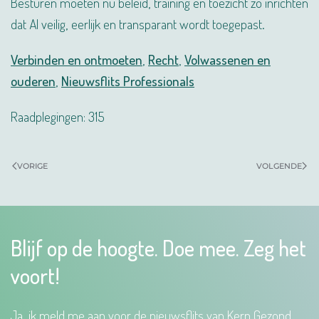
Besturen moeten nu beleid, training en toezicht zó inrichten
dat AI veilig, eerlijk en transparant wordt toegepast.
Verbinden en ontmoeten
,
Recht
,
Volwassenen en
ouderen
,
Nieuwsflits Professionals
Raadplegingen: 315
VORIGE
VOLGENDE
Blijf op de hoogte. Doe mee. Zeg het
voort!
Ja, ik meld me aan voor de nieuwsflits van Kern Gezond