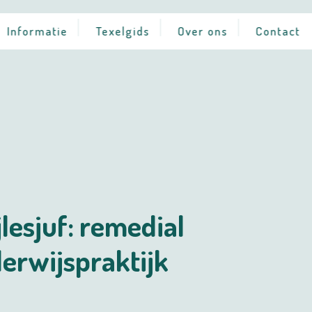
Informatie
Texelgids
Over ons
Contact
jlesjuf: remedial
erwijspraktijk