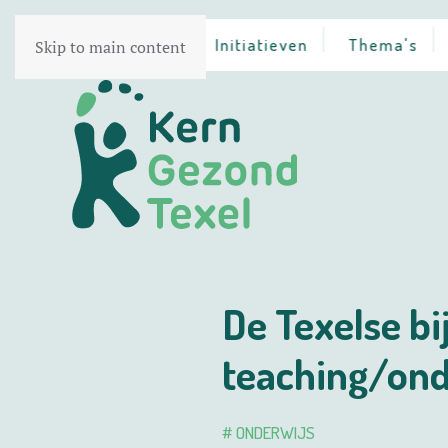
Home
Initiatieven
Thema's
Skip to main content
De Texelse bi
teaching/ond
# ONDERWIJS