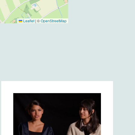
Leaflet
|
©
OpenStreetMap