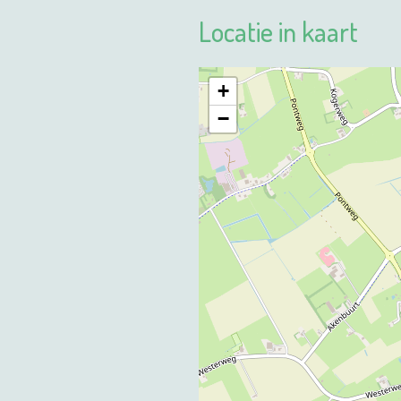
Locatie in kaart
+
−