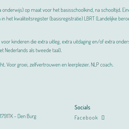
ra onderwijs) op maat voor het basisschoolkind, na schooltijd. 
n het kwaliteitsregister (basisregistratie) LBRT (Landelijke ber
s voor kinderen die extra uitleg, extra uitdaging en/of extra ond
t Nederlands als tweede taal).
t. Voor groei, zelfvertrouwen en leerplezier. NLP coach.
Socials
- 1791TK - Den Burg
Facebook