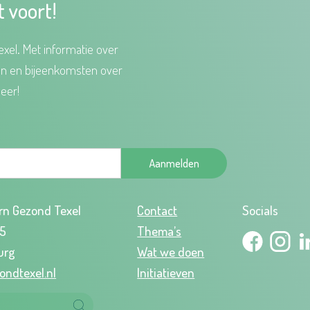
t voort!
xel. Met informatie over
en en bijeenkomsten over
eer!
Aanmelden
rn Gezond Texel
Contact
Socials
95
Thema’s
urg
Wat we doen
ondtexel.nl
Initiatieven