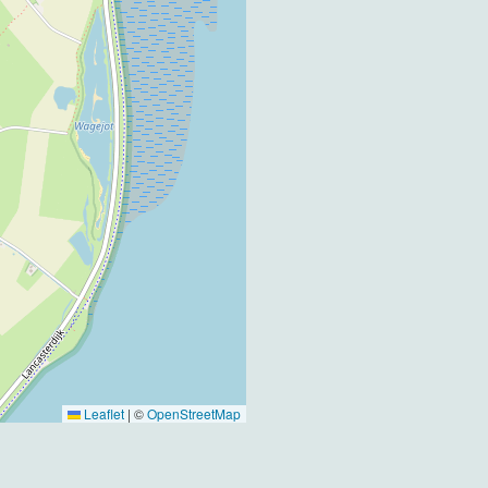
Leaflet
|
©
OpenStreetMap