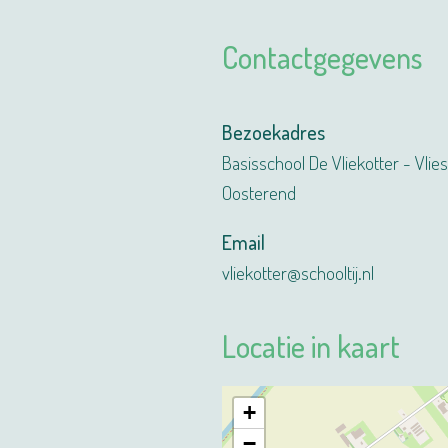
Contactgegevens
Bezoekadres
Basisschool De Vliekotter - Vlie
Oosterend
Email
vliekotter@schooltij.nl
Locatie in kaart
+
−