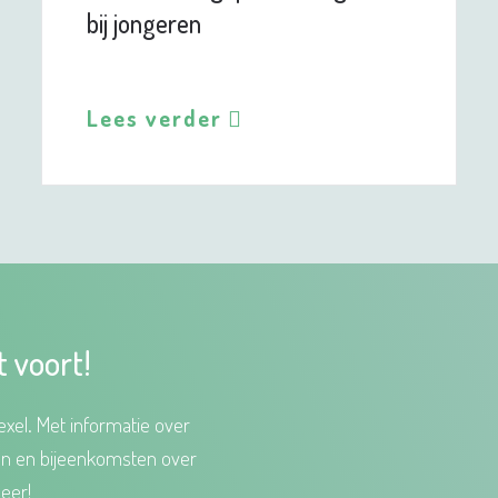
bij jongeren
Lees verder
t voort!
xel. Met informatie over
en en bijeenkomsten over
eer!