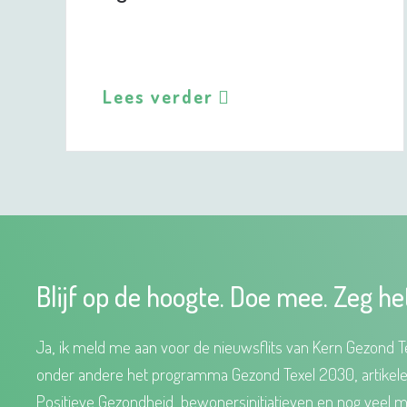
Lees verder
Blijf op de hoogte. Doe mee. Zeg he
Ja, ik meld me aan voor de nieuwsflits van Kern Gezond Te
onder andere het programma Gezond Texel 2030, artikel
Positieve Gezondheid, bewonersinitiatieven en nog veel m