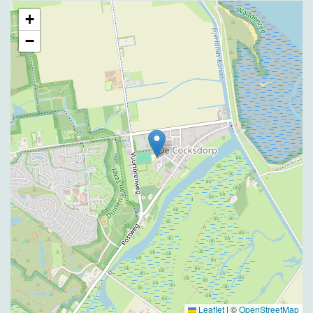
+
−
Leaflet
|
©
OpenStreetMap