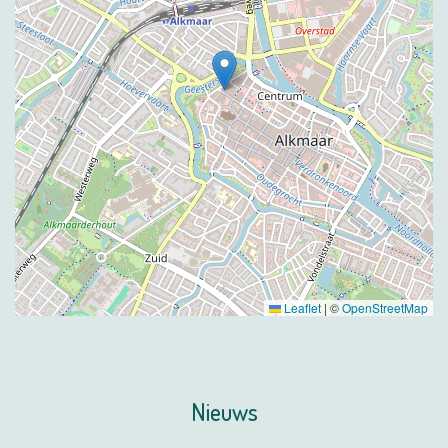
Leaflet
|
©
OpenStreetMap
Nieuws