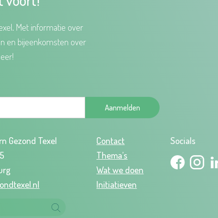
xel. Met informatie over
en en bijeenkomsten over
eer!
Aanmelden
rn Gezond Texel
Contact
Socials
95
Thema’s
urg
Wat we doen
ondtexel.nl
Initiatieven