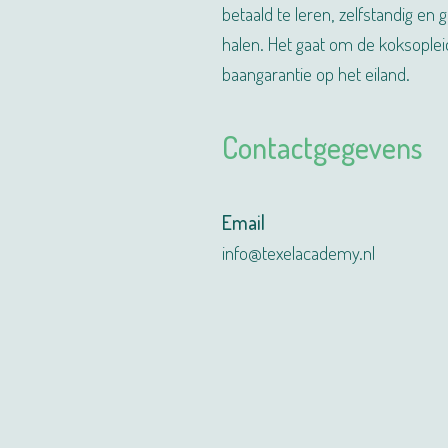
betaald te leren, zelfstandig e
halen. Het gaat om de koksopleid
baangarantie op het eiland.
Contactgegevens
Email
info@texelacademy.nl