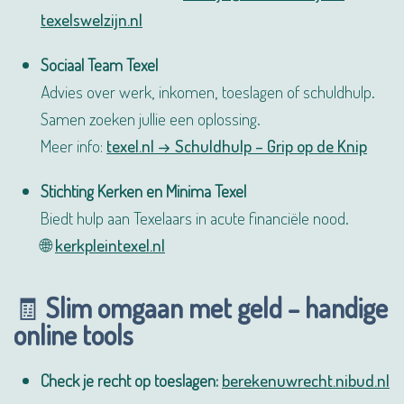
texelswelzijn.nl
Sociaal Team Texel
Advies over werk, inkomen, toeslagen of schuldhulp.
Samen zoeken jullie een oplossing.
Meer info:
texel.nl → Schuldhulp – Grip op de Knip
Stichting Kerken en Minima Texel
Biedt hulp aan Texelaars in acute financiële nood.
🌐
kerkpleintexel.nl
🧾
Slim omgaan met geld – handige
online tools
Check je recht op toeslagen:
berekenuwrecht.nibud.nl