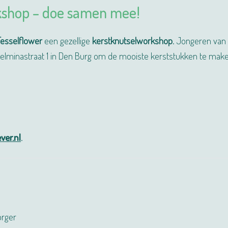
kshop – doe samen mee!
Tesselflower
een gezellige
kerstknutselworkshop
. Jongeren van
lminastraat 1 in Den Burg om de mooiste kerststukken te make
er.nl
.
orger