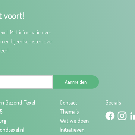
t voort!
xel. Met informatie over
en en bijeenkomsten over
eer!
Aanmelden
rn Gezond Texel
Contact
Socials
95
Thema’s
urg
Wat we doen
ondtexel.nl
Initiatieven