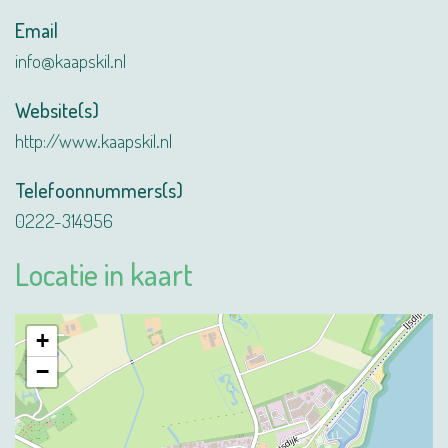
Email
info@kaapskil.nl
Website(s)
http://www.kaapskil.nl
Telefoonnummers(s)
0222-314956
Locatie in kaart
+
−