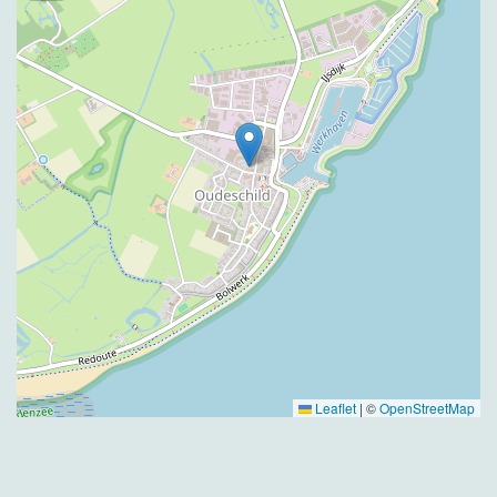
Leaflet
|
©
OpenStreetMap