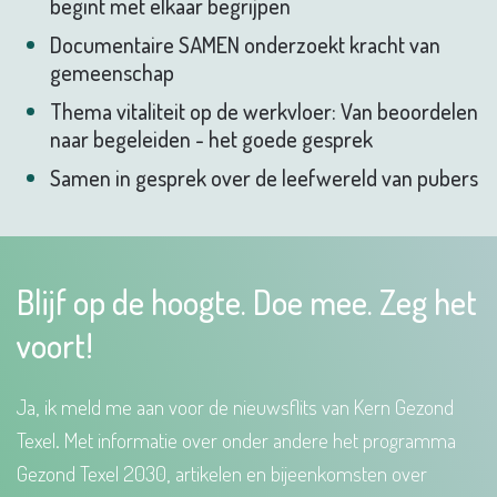
begint met elkaar begrijpen
Documentaire SAMEN onderzoekt kracht van
gemeenschap
Thema vitaliteit op de werkvloer: Van beoordelen
naar begeleiden - het goede gesprek
Samen in gesprek over de leefwereld van pubers
Blijf op de hoogte. Doe mee. Zeg het
voort!
Ja, ik meld me aan voor de nieuwsflits van Kern Gezond
Texel. Met informatie over onder andere het programma
Gezond Texel 2030, artikelen en bijeenkomsten over