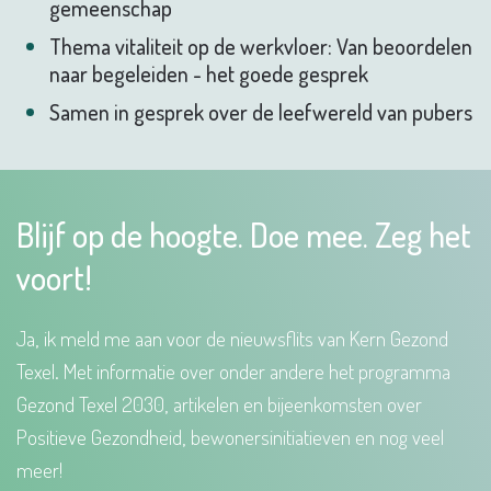
gemeenschap
Thema vitaliteit op de werkvloer: Van beoordelen
naar begeleiden - het goede gesprek
Samen in gesprek over de leefwereld van pubers
Blijf op de hoogte. Doe mee. Zeg het
voort!
Ja, ik meld me aan voor de nieuwsflits van Kern Gezond
Texel. Met informatie over onder andere het programma
Gezond Texel 2030, artikelen en bijeenkomsten over
Positieve Gezondheid, bewonersinitiatieven en nog veel
meer!