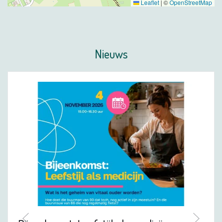
Leaflet
|
©
OpenStreetMap
Nieuws