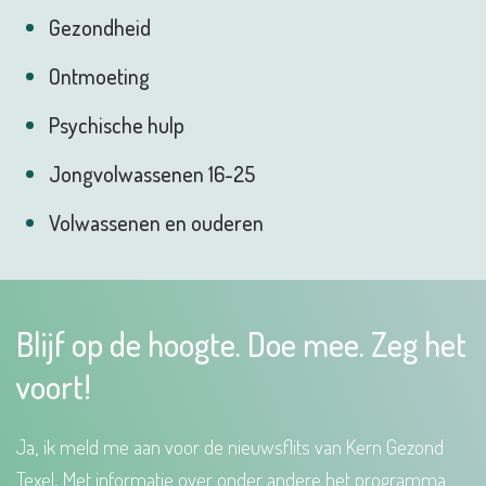
Gezondheid
Ontmoeting
Psychische hulp
Jongvolwassenen 16-25
Volwassenen en ouderen
Blijf op de hoogte. Doe mee. Zeg het
voort!
Ja, ik meld me aan voor de nieuwsflits van Kern Gezond
Texel. Met informatie over onder andere het programma