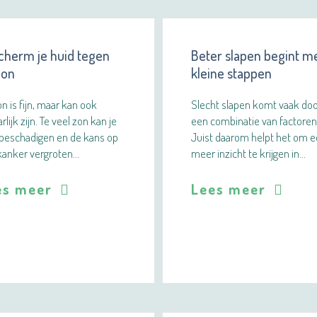
cherm je huid tegen
Beter slapen begint m
zon
kleine stappen
n is fijn, maar kan ook
Slecht slapen komt vaak do
rlijk zijn. Te veel zon kan je
een combinatie van factoren
 beschadigen en de kans op
Juist daarom helpt het om e
kanker vergroten…
meer inzicht te krijgen in…
es meer
Lees meer