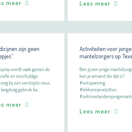
es meer
Lees meer
icijnen zijn geen
Activiteiten voor jonge
epjes”
mantelzorgers op Texe
spray wordt vaak gezien als
Ben jij een jonge mantelzorg
nelle en onschuldige
ken je iemand die dat is?
sing bij een verstopte neus,
#ontspanning
langdurig gebruik ka…
#lekkerinjevelzitten
#ontmoetanderejongemant
es meer
Lees meer