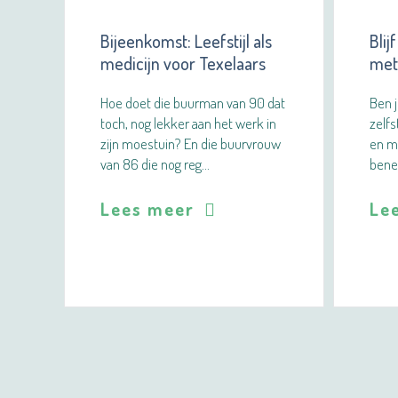
Bijeenkomst: Leefstijl als
Blij
medicijn voor Texelaars
met 
Hoe doet die buurman van 90 dat
Ben j
toch, nog lekker aan het werk in
zelfs
zijn moestuin? En die buurvrouw
en m
van 86 die nog reg…
bene
Lees meer
Le