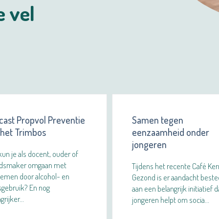
e vel
cast Propvol Preventie
Samen tegen
 het Trimbos
eenzaamheid onder
jongeren
un je als docent, ouder of
idsmaker omgaan met
Tijdens het recente Café Ker
lemen door alcohol- en
Gezond is er aandacht best
sgebruik? En nog
aan een belangrijk initiatief d
grijker…
jongeren helpt om socia…