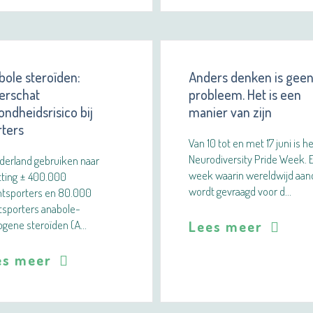
bole steroïden:
Anders denken is gee
erschat
probleem. Het is een
ndheidsrisico bij
manier van zijn
rters
Van 10 tot en met 17 juni is h
Neurodiversity Pride Week. 
derland gebruiken naar
week waarin wereldwijd aan
tting ± 400.000
wordt gevraagd voor d…
htsporters en 80.000
tsporters anabole-
ogene steroïden (A…
Lees meer
es meer