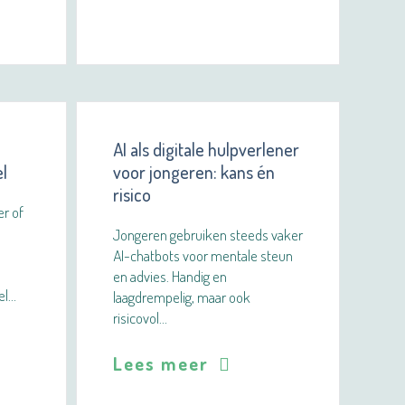
AI als digitale hulpverlener
l
voor jongeren: kans én
risico
er of
Jongeren gebruiken steeds vaker
AI-chatbots voor mentale steun
en advies. Handig en
el…
laagdrempelig, maar ook
risicovol…
Lees meer