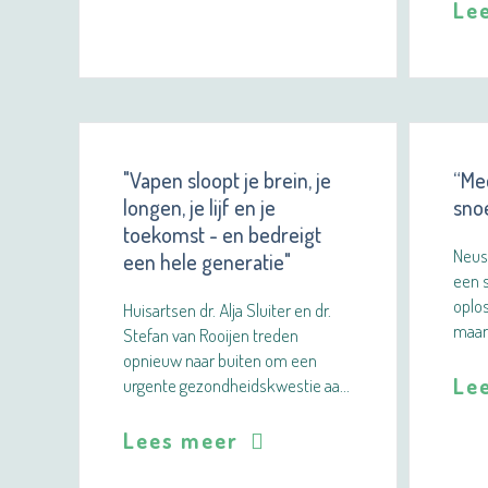
Le
"Vapen sloopt je brein, je
“Med
longen, je lijf en je
sno
toekomst - en bedreigt
Neus
een hele generatie"
een s
oplos
Huisartsen dr. Alja Sluiter en dr.
maar 
Stefan van Rooijen treden
opnieuw naar buiten om een
Le
urgente gezondheidskwestie aa…
Lees meer