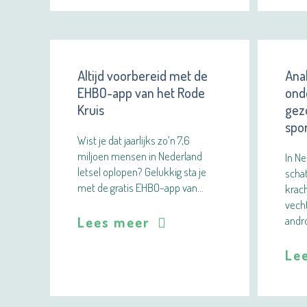
Altijd voorbereid met de
Ana
EHBO-app van het Rode
ond
Kruis
gezo
spo
Wist je dat jaarlijks zo’n 7,6
miljoen mensen in Nederland
In Ne
letsel oplopen? Gelukkig sta je
scha
met de gratis EHBO-app van…
krac
vech
Lees meer
andr
Le