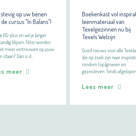
f stevig op uw benen
Boekenkast vol inspirat
de cursus "In Balans"!
leenmateriaal van
Texelgezinnen nu bij
e 65-plus en wil je langer
Texels Welzijn
tandig blijven, fitter worden
et meer vertrouwen op jouw
Goed nieuws voor alle Texela
n staan? Dan is d…
die op zoek zijn naar inspirat
rondom (op)groeien en
es meer
gezinsleven. Sinds afgelopen
Lees meer