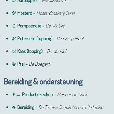
🥔
Aardappels
–
Novalishoeve
🌾
Mosterd
–
Mosterdmakerij Texel
🫙
Pompoenolie
–
De Wit Oils
🌿
Peterselie (topping)
–
De Lissspeltuut
🧀
Kaas (topping)
–
De Waddel
🧅
Prei
–
De Boegert
Bereiding & ondersteuning
👨‍🍳
Productiekeuken
–
M
eneer De Cock
🔥
Bereiding
–
De Texelse Soepketel i.s.m. ’t Hoekie