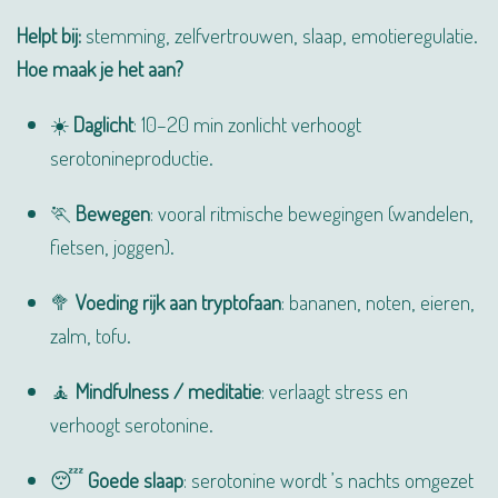
Helpt bij:
stemming, zelfvertrouwen, slaap, emotieregulatie.
Hoe maak je het aan?
☀️
Daglicht
: 10–20 min zonlicht verhoogt
serotonineproductie.
🏃
Bewegen
: vooral ritmische bewegingen (wandelen,
fietsen, joggen).
🥦
Voeding rijk aan tryptofaan
: bananen, noten, eieren,
zalm, tofu.
🧘
Mindfulness / meditatie
: verlaagt stress en
verhoogt serotonine.
😴
Goede slaap
: serotonine wordt ’s nachts omgezet