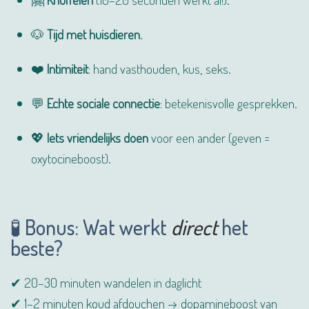
🐶
Tijd met huisdieren
.
❤️
Intimiteit
: hand vasthouden, kus, seks.
💬
Echte sociale connectie
: betekenisvolle gesprekken.
💖
Iets vriendelijks doen
voor een ander (geven =
oxytocineboost).
🧪 Bonus: Wat werkt
direct
het
beste?
✔ 20–30 minuten wandelen in daglicht
✔ 1–2 minuten koud afdouchen → dopamineboost van