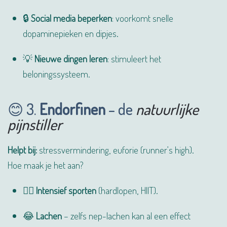
🔒
Social media beperken
: voorkomt snelle
dopaminepieken en dipjes.
💡
Nieuwe dingen leren
: stimuleert het
beloningssysteem.
😊 3.
Endorfinen
– de
natuurlijke
pijnstiller
Helpt bij:
stressvermindering, euforie (runner’s high).
Hoe maak je het aan?
🏃‍♂️
Intensief sporten
(hardlopen, HIIT).
😂
Lachen
– zelfs nep-lachen kan al een effect