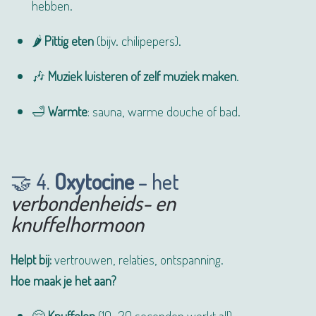
hebben.
🌶️
Pittig eten
(bijv. chilipepers).
🎶
Muziek luisteren of zelf muziek maken
.
🛁
Warmte
: sauna, warme douche of bad.
🤝 4.
Oxytocine
– het
verbondenheids- en
knuffelhormoon
Helpt bij:
vertrouwen, relaties, ontspanning.
Hoe maak je het aan?
🤗
Knuffelen
(10–20 seconden werkt al!).