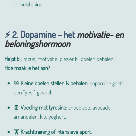
in melatonine.
⚡ 2.
Dopamine
– het
motivatie- en
beloningshormoon
Helpt bij:
focus, motivatie, plezier bij doelen behalen.
Hoe maak je het aan?
🎯
Kleine doelen stellen & behalen
: dopamine geeft
een “yes!”-gevoel.
🍫
Voeding met tyrosine
: chocolade, avocado,
amandelen, kip, yoghurt.
🏋️
Krachttraining of intensieve sport
.