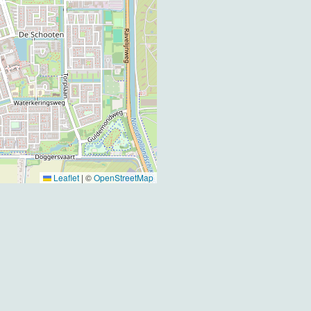
Leaflet
|
©
OpenStreetMap