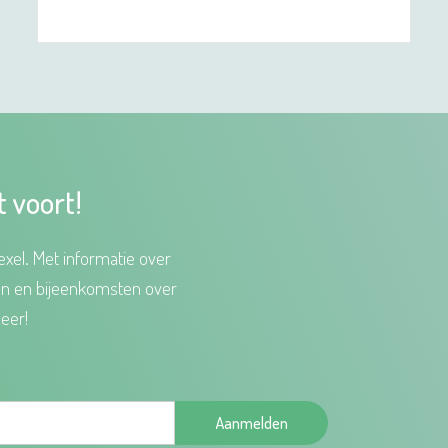
t voort!
xel. Met informatie over
en en bijeenkomsten over
eer!
Aanmelden