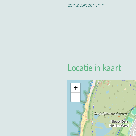
contact@parlan.nl
Locatie in kaart
+
−