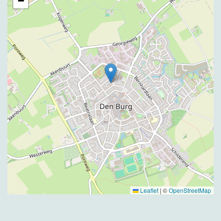
−
Leaflet
|
©
OpenStreetMap