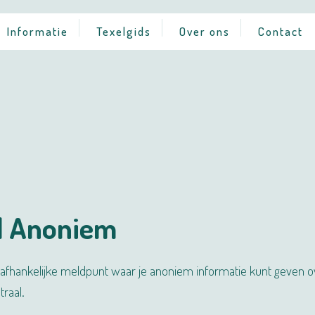
Informatie
Texelgids
Over ons
Contact
d Anoniem
fhankelijke meldpunt waar je anoniem informatie kunt geven ov
traal.