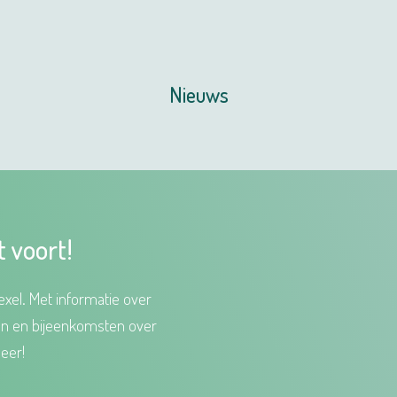
Nieuws
t voort!
xel. Met informatie over
en en bijeenkomsten over
eer!