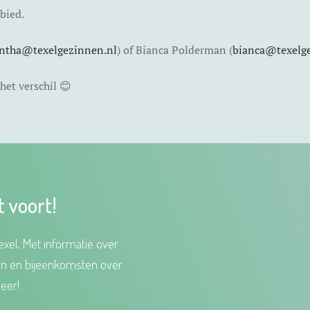
bied.
intha@texelgezinnen.nl
) of Bianca Polderman (
bianca@texelg
et verschil 😊
t voort!
xel. Met informatie over
en en bijeenkomsten over
eer!