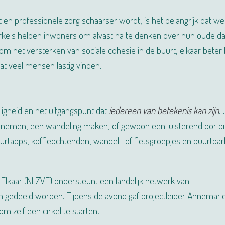
t en professionele zorg schaarser wordt, is het belangrijk dat w
irkels helpen inwoners om alvast na te denken over hun oude d
m het versterken van sociale cohesie in de buurt, elkaar beter 
at veel mensen lastig vinden.
ligheid en het uitgangspunt dat
iedereen van betekenis kan zijn
.
enemen, een wandeling maken, of gewoon een luisterend oor b
urtapps, koffieochtenden, wandel- of fietsgroepjes en buurtba
oor Elkaar (NLZVE) ondersteunt een landelijk netwerk van
n gedeeld worden. Tijdens de avond gaf projectleider Annemari
m zelf een cirkel te starten.