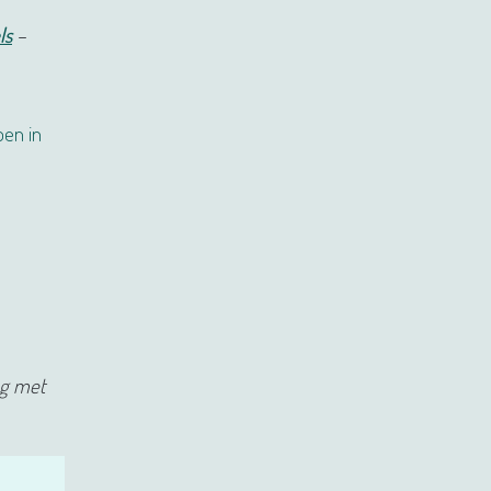
ls
–
pen in
ng met