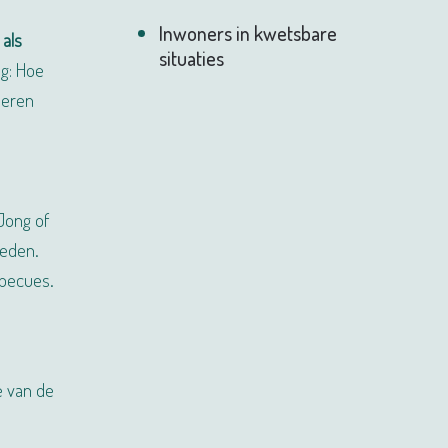
Inwoners in kwetsbare
e
als
situaties
ag: Hoe
leren
 Jong of
ieden.
rbecues.
e van de