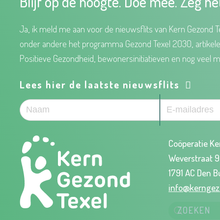
Blijf op de hoogte. Doe mee. Zeg he
Ja, ik meld me aan voor de nieuwsflits van Kern Gezond Te
onder andere het programma Gezond Texel 2030, artikel
Positieve Gezondheid, bewonersinitiatieven en nog veel m
Lees hier de laatste nieuwsflits
Coöperatie Ke
Weverstraat 
1791 AC Den B
info@kerngez