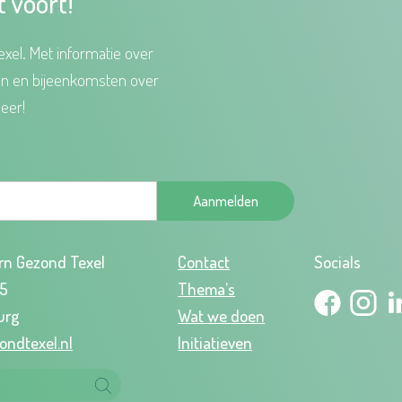
t voort!
xel. Met informatie over
en en bijeenkomsten over
eer!
Aanmelden
rn Gezond Texel
Contact
Socials
95
Thema’s
urg
Wat we doen
ondtexel.nl
Initiatieven