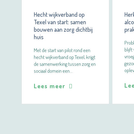
Hecht wijkverband op
Her
Texel van start: samen
alc
bouwen aan zorg dichtbij
prak
huis
Prob
blijf
Met de start van pilot rond een
vroeg
hecht wijkverband op Texel, krijgt
gezo
de samenwerking tussen zorg en
ople
sociaal domein een…
Le
Lees meer