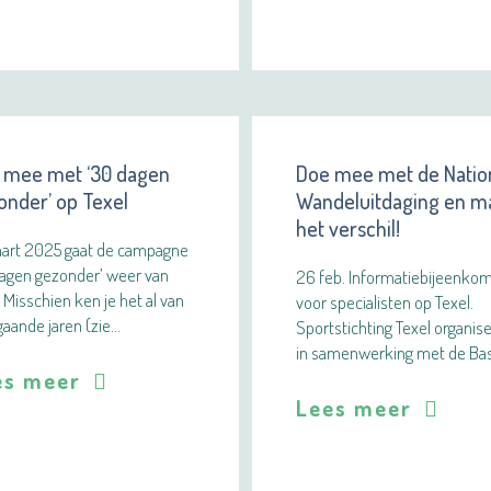
 mee met ‘30 dagen
Doe mee met de Natio
onder’ op Texel
Wandeluitdaging en m
het verschil!
aart 2025 gaat de campagne
dagen gezonder’ weer van
26 feb. Informatiebijeenko
! Misschien ken je het al van
voor specialisten op Texel.
aande jaren (zie…
Sportstichting Texel organis
in samenwerking met de Ba
es meer
Lees meer