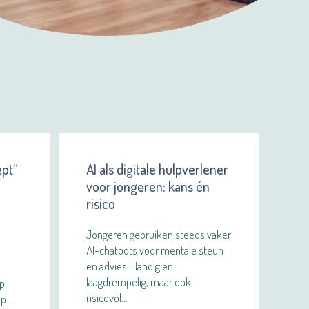
ept”
AI als digitale hulpverlener
voor jongeren: kans én
risico
Jongeren gebruiken steeds vaker
AI-chatbots voor mentale steun
en advies. Handig en
laagdrempelig, maar ook
op
risicovol…
op…