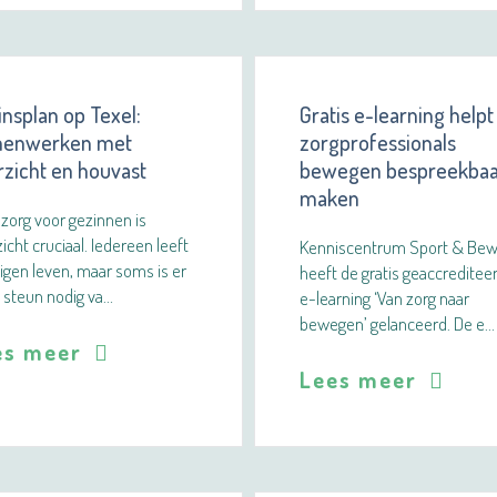
nsplan op Texel:
Gratis e-learning helpt
enwerken met
zorgprofessionals
rzicht en houvast
bewegen bespreekbaa
maken
 zorg voor gezinnen is
icht cruciaal. Iedereen leeft
Kenniscentrum Sport & Be
eigen leven, maar soms is er
heeft de gratis geaccreditee
 steun nodig va…
e-learning ‘Van zorg naar
bewegen’ gelanceerd. De e…
es meer
Lees meer