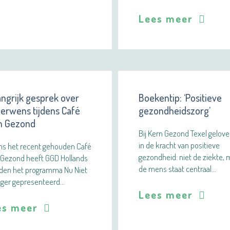
Lees meer
ngrijk gesprek over
Boekentip: ‘Positieve
derwens tijdens Café
gezondheidszorg’
n Gezond
Bij Kern Gezond Texel gelov
in de kracht van positieve
ens het recent gehouden Café
gezondheid: niet de ziekte, 
 Gezond heeft GGD Hollands
de mens staat centraal…
den het programma Nu Niet
ger gepresenteerd…
Lees meer
es meer