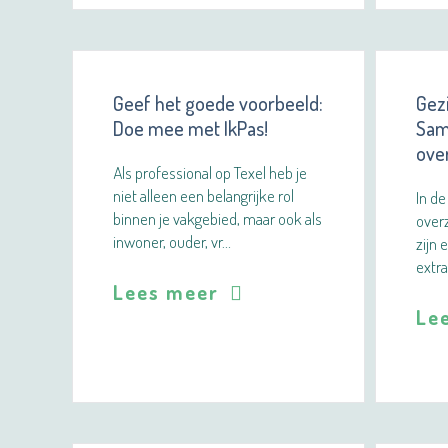
Geef het goede voorbeeld:
Gezi
Doe mee met IkPas!
Sam
ove
Als professional op Texel heb je
niet alleen een belangrijke rol
In de
binnen je vakgebied, maar ook als
overz
inwoner, ouder, vr…
zijn 
extra
Lees meer
Le