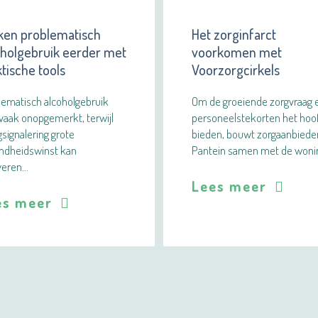
ken problematisch
Het zorginfarct
oholgebruik eerder met
voorkomen met
tische tools
Voorzorgcirkels
lematisch alcoholgebruik
Om de groeiende zorgvraag 
t vaak onopgemerkt, terwijl
personeelstekorten het hoo
signalering grote
bieden, bouwt zorgaanbiede
ndheidswinst kan
Pantein samen met de woni
veren…
Lees meer
es meer